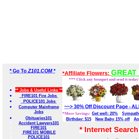
* Go To
Z101.COM *
GREAT 
*Affiliate Flowers:
*** Click any bouquet and send it today
** Jobs & Useful Links **
FIRE101 Fire Jobs
POLICE101 Jobs
~~> 30% Off Discount Page - 
Computer Mainframe
Jobs
*More Savings:
Get well: 20%
Sympath
Obituaries101
Birthday: $15
New Baby 15% off
An
Accident Lawyers101
FIRE101
* Internet Searc
FIRE101 MOBILE
POLICE101