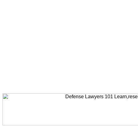
Welcome to AccidentLawyers101, Accident Legal News, Accident Resources,Accident Lawyers, Legal Help