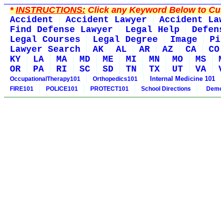
*
INSTRUCTIONS:
Click any Keyword Below to Cus
Accident
Accident Lawyer
Accident La
Find Defense Lawyer
Legal Help
Defen
Legal Courses
Legal Degree
Image
Pi
Lawyer Search
AK
AL
AR
AZ
CA
CO
KY
LA
MA
MD
ME
MI
MN
MO
MS
OR
PA
RI
SC
SD
TN
TX
UT
VA
Internal Medicine 101
OccupationalTherapy101
Orthopedics101
FIRE101
POLICE101
PROTECT101
School Directions
Demo