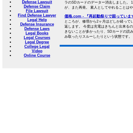
Defense Lawsuit
ラのSDカードのデーター消去しました。 
Defense Claim
が、また再発。 素人としてやれることはやった
File Lawsuit
Find Defense Lawyer
価格.com - 『再起動祭りで困っています』 
Legal Help
ところが、修理から2ヶ月ほどしか経って
Defense Insurance
返します。 今度は充電はきちんと出来る
Defense Laws
きないことが多かったり、SDカードの読み
Legal Books
み取ったりスルーしたりという状態です。
Legal Courses
Legal Degree
College Legal
Video
Online Course