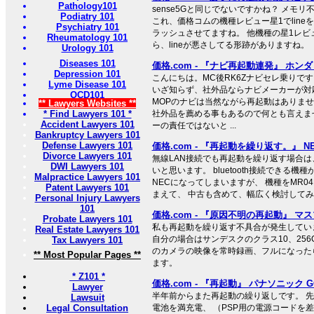
Pathology101
sense5Gと同じでないですかね？ メモリ不
Podiatry 101
これ、価格コムの機種レビュー星1でlin
Psychiatry 101
ラッシュさせてますね。 他機種の星1レビ
Rheumatology 101
ら、lineが悪さしてる形跡がありますね。
Urology 101
Diseases 101
価格.com - 『ナビ再起動連発』 ホンダ 
Depression 101
こんにちは。MC後RK6Zナビセレ乗りで
Lyme Disease 101
いざ知らず、社外品ならナビメーカーが対
OCD101
MOPのナビは当然ながら再起動はありま
** Lawyers Websites **
* Find Lawyers 101 *
社外品を薦める事もあるので何とも言えま
Accident Lawyers 101
ーの責任ではないと ...
Bankruptcy Lawyers 101
Defense Lawyers 101
価格.com - 『再起動を繰り返す。』 NEC At
Divorce Lawyers 101
無線LAN接続でも再起動を繰り返す場合は
DWI Lawyers 101
いと思います。 bluetooth接続できる機
Malpractice Lawyers 101
NECになってしまいますが、 機種をMR04
Patent Lawyers 101
まえて、 中古も含めて、幅広く検討して
Personal Injury Lawyers
101
価格.com - 『原因不明の再起動』 マスプロ
Probate Lawyers 101
私も再起動を繰り返す不具合が発生してい
Real Estate Lawyers 101
自分の場合はサンデスクのクラス10、256
Tax Lawyers 101
のカメラの映像を常時録画、フルになった
** Most Popular Pages **
ます。
* Z101 *
価格.com - 『再起動』 パナソニック GORI
Lawyer
半年前からまた再起動の繰り返しです。 
Lawsuit
Legal Consultation
電池を満充電、 （PSP用の電源コードを差