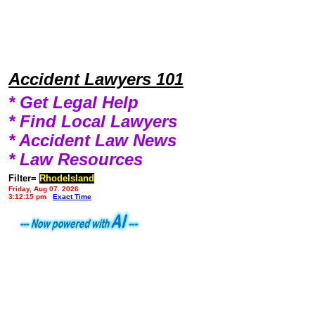
Accident Lawyers 101
* Get Legal Help
* Find Local Lawyers
* Accident Law News
* Law Resources
Filter=
RhodeIsland
Friday, Aug 07, 2026
3:12:15 pm
Exact Time