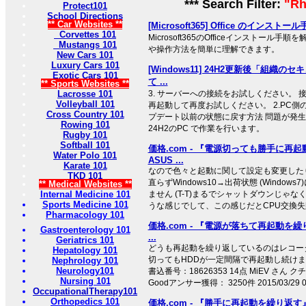
*** Search Filter:
"Rh
Protect101
School Directions
** Car Websites **
[Microsoft365] Office のインストー
Corvettes 101
Microsoft365のOfficeインストール
Mustangs 101
や操作方法を簡単に理解できます。
New Cars 101
Luxury Cars 101
[Windows11] 24H2更新後「組織
Exotic Cars 101
て ...
** Sports Websites **
Lacrosse 101
3. サーバーへの接続をお試しください。 
Volleyball 101
再起動して再度お試しください。 2.PC
Cross Country 101
プデート以前の状態に戻す方法 問題が発生して
Rowing 101
24H2のPC で作業を行います。
Rugby 101
Softball 101
価格.com - 『電源切っても勝手に再
Water Polo 101
ASUS ...
Karate 101
なので色々と起動に関して設定も変更した
TKD 101
直らずWindows10→出荷状態 (Windo
** Medical Websites **
Internal Medicine 101
ません (T-T)まるでシャットダウンじゃ
Sports Medicine 101
うな感じでして、この感じだとCPU交換失敗
Pharmacology 101
価格.com - 『電源が落ちて再起動を繰
Gastroenterology 101
...
Geriatrics 101
どうも再起動を繰り返しているのはレコー
Hepatology 101
切ってもHDDが一定間隔で再起動し続けま
Nephrology 101
Neurology101
書込番号：18626353 14点 MiEV さん 
Nursing 101
Goodアンサー獲得： 3250件 2015/03/29
OccupationalTherapy101
Orthopedics 101
価格.com - 『勝手に再起動を繰り返す』 京